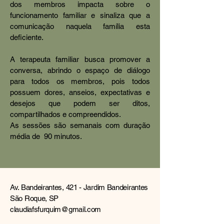
dos membros impacta sobre o
funcionamento familiar e sinaliza que a
comunicação naquela família esta
deficiente.
A terapeuta familiar busca promover a
conversa, abrindo o espaço de diálogo
para todos os membros, pois todos
possuem dores, anseios, expectativas e
desejos que podem ser ditos,
compartilhados e compreendidos.
As sessões são semanais com duração
média de 90 minutos.
Av. Bandeirantes, 421 - Jardim Bandeirantes
São Roque, SP
claudiafsfurquim@gmail.com