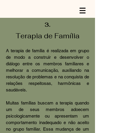
3.
Terapia de Família
A terapia de família é realizada em grupo
de modo a construir e desenvolver o
diálogo entre os membros familiares e
melhorar a comunicação, auxiliando na
resolução de problemas e na conquista de
relações respeitosas, harmônicas e
saudáveis.
Muitas famílias buscam a terapia quando
um de seus membros adoecem
psicologicamente ou apresentam um
comportamento inadequado e não aceito
no grupo familiar. Essa mudança de um